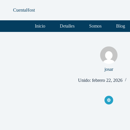
Saltar
al
CuentaHost
contenido
Inicio
Detalles
Somos
Blog
josar
Unido: febrero 22, 2026