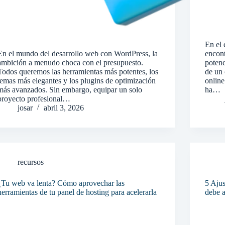
En el 
En el mundo del desarrollo web con WordPress, la
encont
ambición a menudo choca con el presupuesto.
potenc
Todos queremos las herramientas más potentes, los
de un 
temas más elegantes y los plugins de optimización
onlin
más avanzados. Sin embargo, equipar un solo
ha…
proyecto profesional…
josar
abril 3, 2026
recursos
¿Tu web va lenta? Cómo aprovechar las
5 Ajus
herramientas de tu panel de hosting para acelerarla
debe 