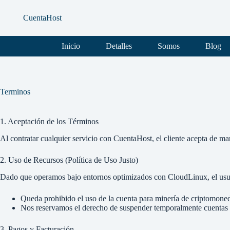
Saltar
al
CuentaHost
contenido
Inicio
Detalles
Somos
Blog
Terminos
1. Aceptación de los Términos
Al contratar cualquier servicio con CuentaHost, el cliente acepta de mane
2. Uso de Recursos (Política de Uso Justo)
Dado que operamos bajo entornos optimizados con CloudLinux, el usua
Queda prohibido el uso de la cuenta para minería de criptomone
Nos reservamos el derecho de suspender temporalmente cuentas 
3. Pagos y Facturación