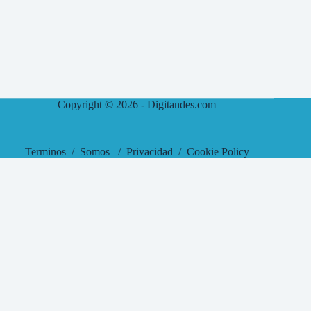
Copyright © 2026 -
Digitandes.com
Terminos
/
Somos
/
Privacidad
/
Cookie Policy
Hola 👋, bienvenido a
CuentaHost
¿Podemos ayudarte?
Abrir chat